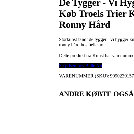
De Tygger - Vi Hy
Køb Troels Trier 
Ronny Hård
Storkunst fandt de tygger - vi hygger kun
ronny hård hos belle art.
Dette produkt fra Kunst har varenumm
Se prisen hos Belle Art
VARENUMMER (SKU):
999023915
ANDRE KØBTE OGSÅ