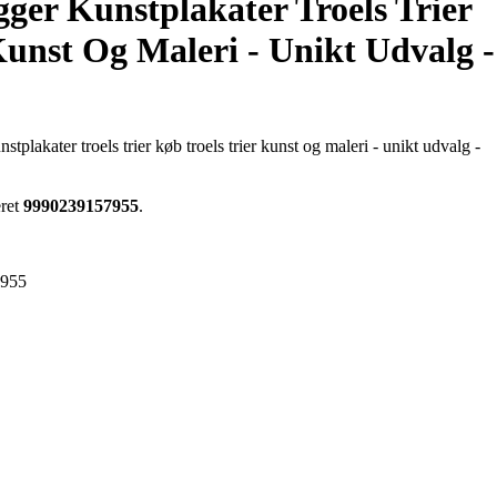
gger Kunstplakater Troels Trier
Kunst Og Maleri - Unikt Udvalg -
stplakater troels trier køb troels trier kunst og maleri - unikt udvalg -
eret
9990239157955
.
7955