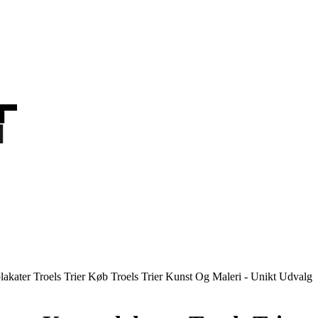
T
T
akater Troels Trier Køb Troels Trier Kunst Og Maleri - Unikt Udvalg