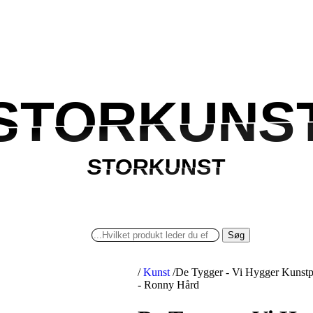
STORKUNS
STORKUNS
STORKUNST
STORKUNST
Søg
/
Kunst
/
De Tygger - Vi Hygger Kunstpl
- Ronny Hård