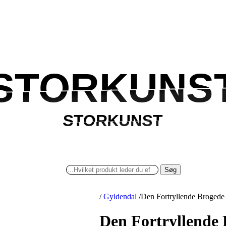
STORKUNS
STORKUNS
STORKUNST
STORKUNST
Søg
/
Gyldendal
/
Den Fortryllende Brogede
Den Fortryllende 