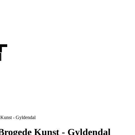
T
T
 Kunst - Gyldendal
Brogede Kunst - Gyldendal