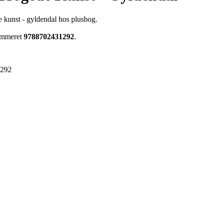
e kunst - gyldendal hos plusbog.
nummeret
9788702431292
.
1292