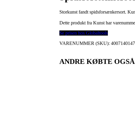
Storkunst fandt spidsforsænkersort. Kuns
Dette produkt fra Kunst har varenumm
Se prisen hos Globaltools
VARENUMMER (SKU):
400714014
ANDRE KØBTE OGSÅ