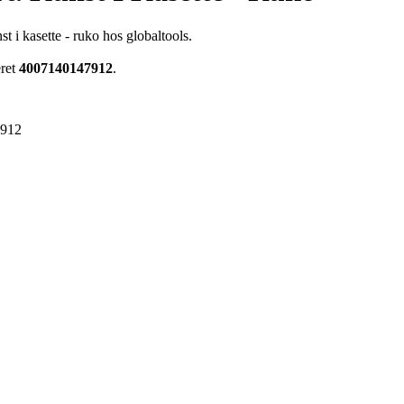
t i kasette - ruko hos globaltools.
eret
4007140147912
.
7912