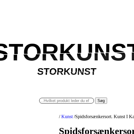
STORKUNS
STORKUNS
STORKUNST
STORKUNST
Søg
/
Kunst
/
Spidsforsænkersort. Kunst I Ka
Spidsforsænkersor