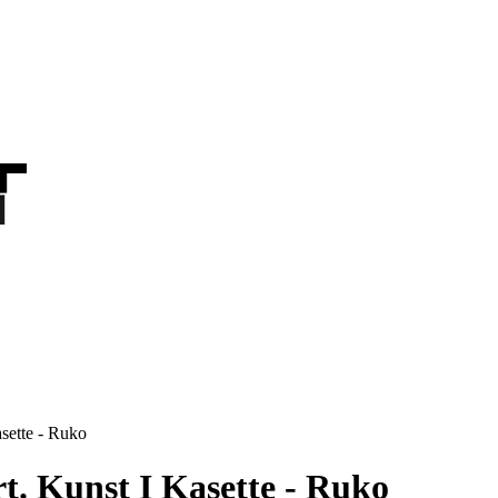
T
T
sette - Ruko
t. Kunst I Kasette - Ruko