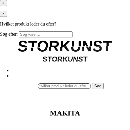
×
×
Hvilket produkt leder du efter?
Søg efter:
STORKUNST
STORKUNST
STORKUNST
STORKUNST
Søg
MAKITA